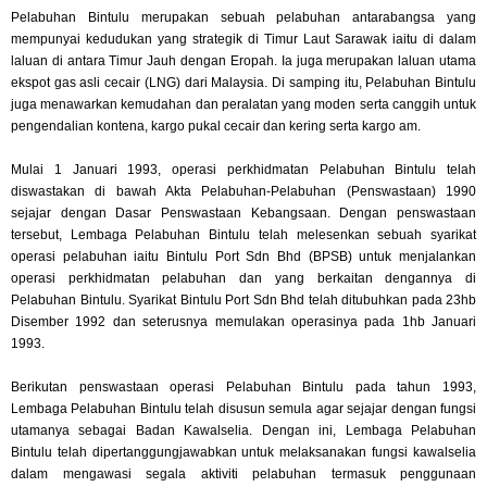
Pelabuhan Bintulu merupakan sebuah pelabuhan antarabangsa yang
mempunyai kedudukan yang strategik di Timur Laut Sarawak iaitu di dalam
laluan di antara Timur Jauh dengan Eropah. Ia juga merupakan laluan utama
ekspot gas asli cecair (LNG) dari Malaysia. Di samping itu, Pelabuhan Bintulu
juga menawarkan kemudahan dan peralatan yang moden serta canggih untuk
pengendalian kontena, kargo pukal cecair dan kering serta kargo am.
Mulai 1 Januari 1993, operasi perkhidmatan Pelabuhan Bintulu telah
diswastakan di bawah Akta Pelabuhan-Pelabuhan (Penswastaan) 1990
sejajar dengan Dasar Penswastaan Kebangsaan. Dengan penswastaan
tersebut, Lembaga Pelabuhan Bintulu telah melesenkan sebuah syarikat
operasi pelabuhan iaitu Bintulu Port Sdn Bhd (BPSB) untuk menjalankan
operasi perkhidmatan pelabuhan dan yang berkaitan dengannya di
Pelabuhan Bintulu. Syarikat Bintulu Port Sdn Bhd telah ditubuhkan pada 23hb
Disember 1992 dan seterusnya memulakan operasinya pada 1hb Januari
1993.
Berikutan penswastaan operasi Pelabuhan Bintulu pada tahun 1993,
Lembaga Pelabuhan Bintulu telah disusun semula agar sejajar dengan fungsi
utamanya sebagai Badan Kawalselia. Dengan ini, Lembaga Pelabuhan
Bintulu telah dipertanggungjawabkan untuk melaksanakan fungsi kawalselia
dalam mengawasi segala aktiviti pelabuhan termasuk penggunaan