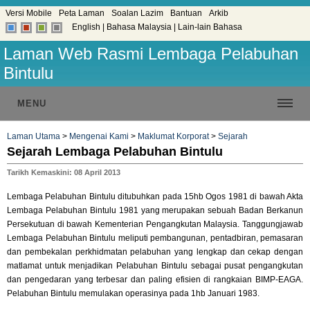
Versi Mobile
Peta Laman
Soalan Lazim
Bantuan
Arkib
English
|
Bahasa Malaysia
|
Lain-lain Bahasa
Laman Web Rasmi Lembaga Pelabuhan
Bintulu
MENU
Laman Utama
>
Mengenai Kami
>
Maklumat Korporat
>
Sejarah
Sejarah Lembaga Pelabuhan Bintulu
Tarikh Kemaskini: 08 April 2013
Lembaga Pelabuhan Bintulu ditubuhkan pada 15hb Ogos 1981 di bawah Akta
Lembaga Pelabuhan Bintulu 1981 yang merupakan sebuah Badan Berkanun
Persekutuan di bawah Kementerian Pengangkutan Malaysia. Tanggungjawab
Lembaga Pelabuhan Bintulu meliputi pembangunan, pentadbiran, pemasaran
dan pembekalan perkhidmatan pelabuhan yang lengkap dan cekap dengan
matlamat untuk menjadikan Pelabuhan Bintulu sebagai pusat pengangkutan
dan pengedaran yang terbesar dan paling efisien di rangkaian BIMP-EAGA.
Pelabuhan Bintulu memulakan operasinya pada 1hb Januari 1983.